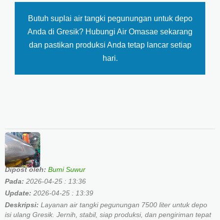
Butuh suplai air tangki pegunungan untuk depo
Anda di Gresik? Hubungi Air Omasae sekarang
dan pastikan produksi Anda tetap lancar setiap
hari.
Dipost oleh:
Bumi Suwur
Pada:
2026-04-25 : 13:36
Update:
2026-04-25 : 13:39
Deskripsi:
Layanan air tangki pegunungan 7500 liter untuk depo
isi ulang Gresik. Jernih, stabil, siap produksi, dan pengiriman tepat