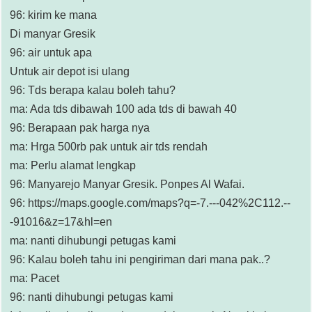
96: kirim ke mana
Di manyar Gresik
96: air untuk apa
Untuk air depot isi ulang
96: Tds berapa kalau boleh tahu?
ma: Ada tds dibawah 100 ada tds di bawah 40
96: Berapaan pak harga nya
ma: Hrga 500rb pak untuk air tds rendah
ma: Perlu alamat lengkap
96: Manyarejo Manyar Gresik. Ponpes Al Wafai.
96: https://maps.google.com/maps?q=-7.---042%2C112.--
-91016&z=17&hl=en
ma: nanti dihubungi petugas kami
96: Kalau boleh tahu ini pengiriman dari mana pak..?
ma: Pacet
96: nanti dihubungi petugas kami