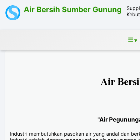
Air Bersih Sumber Gunung
Suppl
Kebut
☰
▾
Air Bers
"Air Pegunung
Industri membutuhkan pasokan air yang andal dan berk
industri adalah dengan menggunakan air pegunungan 