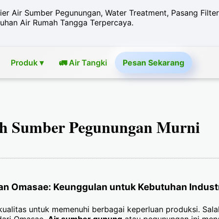
ier Air Sumber Pegunungan, Water Treatment, Pasang Filter
uhan Air Rumah Tangga Terpercaya.
Produk ▾
🚛 Air Tangki
Pesan
Sekarang
ih Sumber Pegunungan Murni
an Omasae: Keunggulan untuk Kebutuhan Industr
ualitas untuk memenuhi berbagai keperluan produksi. Salah
dari Omasae.
Air sumber gunung
atau pegunungan ini men